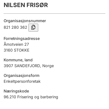
NILSEN FRISØR
Årsrekneskap
Innsending og forseinkingsgebyr
Organisasjonsnummer
821 280 362
Tinglysing
Forretningsadresse
Åmotveien 27
3160
STOKKE
Jeger
Betaling og jegeravgiftskort
Kommune, land
3907
SANDEFJORD
,
Norge
Ektepaktrettleiaren
Organisasjonsform
Enkeltpersonforetak
Næringskode
Andre tema
96.210
Frisering og barbering