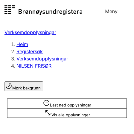
Hopp
Meny
Registersøk
til
Søk
Velg språk
innhald
Verksemdopplysningar
Aksjeselskap
Registrere, endre, slette
Heim
Registersøk
Verksemdopplysningar
Enkeltpersonføretak
NILSEN FRISØR
Registrere, endre, slette
Mørk bakgrunn
Lag og foreining
Registrere, endre, slette
Opplysninger er skjult
Last ned opplysningar
Vis alle opplysninger
Fleire organisasjonsformer