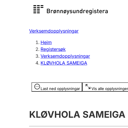
Registersøk
Aksjesel
Registrer
Verksemdopplysningar
Lag og foreining
Fleire
Heim
Registrere, endre, slette
organisa
Registersøk
Verksemdopplysningar
KLØVHOLA SAMEIGA
Tinglysing
Jeger
Betaling 
Opplysninger er skjult
Last ned opplysningar
Vis alle opplysninge
Andre tema
KLØVHOLA SAMEIGA