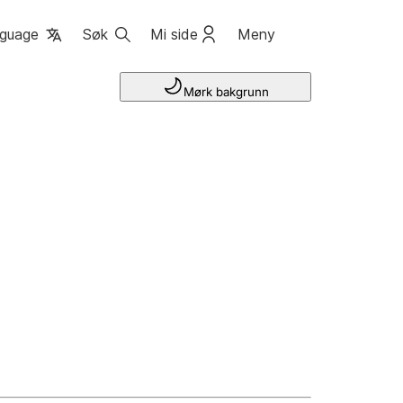
guage
Søk
Mi side
Meny
Mørk bakgrunn