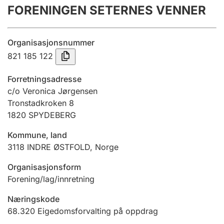
FORENINGEN SETERNES VENNER
Årsrekneskap
Innsending og forseinkingsgebyr
Organisasjonsnummer
821 185 122
Tinglysing
Forretningsadresse
c/o Veronica Jørgensen
Tronstadkroken 8
Jeger
1820
SPYDEBERG
Betaling og jegeravgiftskort
Kommune, land
3118
INDRE ØSTFOLD
,
Norge
Ektepaktrettleiaren
Organisasjonsform
Forening/lag/innretning
Andre tema
Næringskode
68.320
Eigedomsforvalting på oppdrag