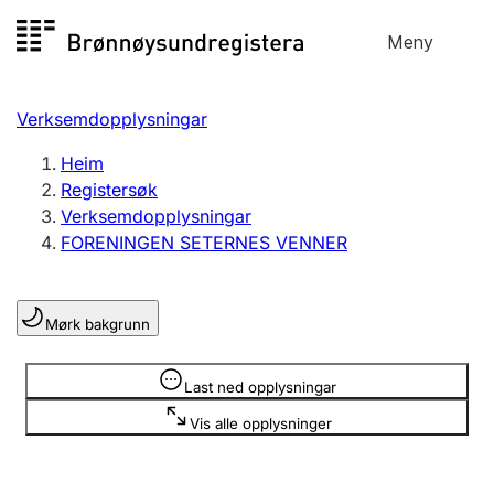
Hopp
Meny
Registersøk
til
Søk
Velg språk
innhald
Verksemdopplysningar
Aksjeselskap
Registrere, endre, slette
Heim
Registersøk
Verksemdopplysningar
Enkeltpersonføretak
FORENINGEN SETERNES VENNER
Registrere, endre, slette
Mørk bakgrunn
Lag og foreining
Registrere, endre, slette
Opplysninger er skjult
Last ned opplysningar
Vis alle opplysninger
Fleire organisasjonsformer