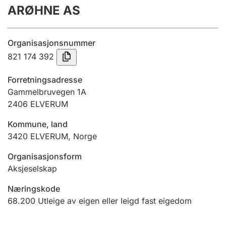
ARØHNE AS
Årsrekneskap
Innsending og forseinkingsgebyr
Organisasjonsnummer
821 174 392
Tinglysing
Forretningsadresse
Gammelbruvegen 1A
2406
ELVERUM
Jeger
Betaling og jegeravgiftskort
Kommune, land
3420
ELVERUM
,
Norge
Ektepaktrettleiaren
Organisasjonsform
Aksjeselskap
Næringskode
Andre tema
68.200
Utleige av eigen eller leigd fast eigedom