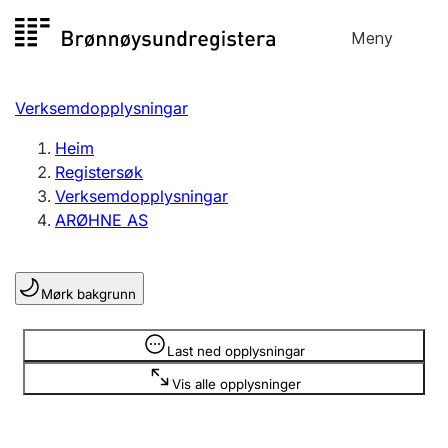
Hopp
Meny
Registersøk
til
Søk
Velg språk
innhald
Verksemdopplysningar
Aksjeselskap
Registrere, endre, slette
Heim
Registersøk
Verksemdopplysningar
Enkeltpersonføretak
ARØHNE AS
Registrere, endre, slette
Mørk bakgrunn
Lag og foreining
Registrere, endre, slette
Opplysninger er skjult
Last ned opplysningar
Vis alle opplysninger
Fleire organisasjonsformer