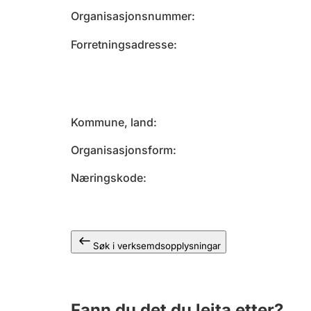
Organisasjonsnummer
Forretningsadresse
Kommune, land
Organisasjonsform
Næringskode
Søk i verksemdsopplysningar
Fann du det du leita etter?