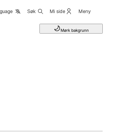
guage
Søk
Mi side
Meny
Mørk bakgrunn