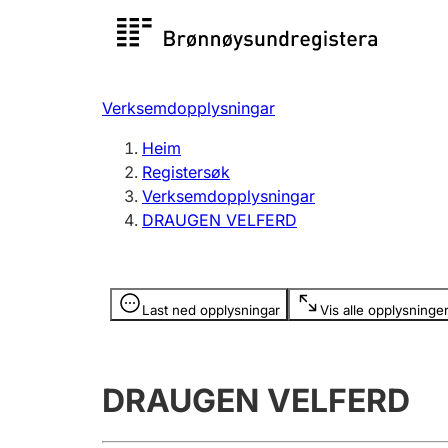
Registersøk
Aksjesel
Registrer
Verksemdopplysningar
Lag og foreining
Fleire
Heim
Registrere, endre, slette
organisa
Registersøk
Verksemdopplysningar
DRAUGEN VELFERD
Tinglysing
Jeger
Betaling 
Opplysninger er skjult
Last ned opplysningar
Vis alle opplysninge
Andre tema
DRAUGEN VELFERD