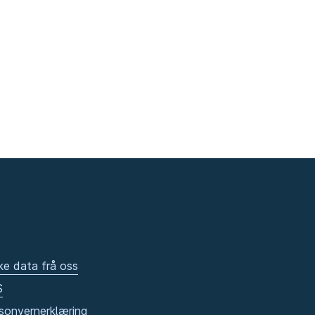
ke data frå oss
S
sonvernerklæring