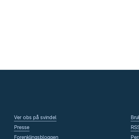
Ver obs på svindel
Bru
Presse
RS
Forenklingsbloggen
Per