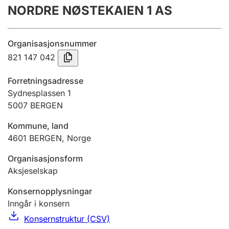
NORDRE NØSTEKAIEN 1 AS
Årsrekneskap
Innsending og forseinkingsgebyr
Organisasjonsnummer
821 147 042
Tinglysing
Forretningsadresse
Sydnesplassen 1
5007
BERGEN
Jeger
Betaling og jegeravgiftskort
Kommune, land
4601
BERGEN
,
Norge
Ektepaktrettleiaren
Organisasjonsform
Aksjeselskap
Konsernopplysningar
Andre tema
Inngår i konsern
Konsernstruktur (CSV)