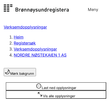
Hopp
Meny
Registersøk
til
Søk
Velg språk
innhald
Verksemdopplysningar
Aksjeselskap
Registrere, endre, slette
Heim
Registersøk
Verksemdopplysningar
Enkeltpersonføretak
NORDRE NØSTEKAIEN 1 AS
Registrere, endre, slette
Mørk bakgrunn
Lag og foreining
Registrere, endre, slette
Opplysninger er skjult
Last ned opplysningar
Vis alle opplysninger
Fleire organisasjonsformer