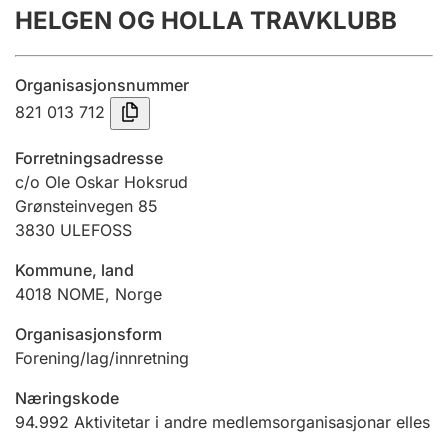
HELGEN OG HOLLA TRAVKLUBB
Årsrekneskap
Innsending og forseinkingsgebyr
Organisasjonsnummer
821 013 712
Tinglysing
Forretningsadresse
c/o Ole Oskar Hoksrud
Grønsteinvegen 85
Jeger
3830
ULEFOSS
Betaling og jegeravgiftskort
Kommune, land
4018
NOME
,
Norge
Ektepaktrettleiaren
Organisasjonsform
Forening/lag/innretning
Andre tema
Næringskode
94.992
Aktivitetar i andre medlemsorganisasjonar elles