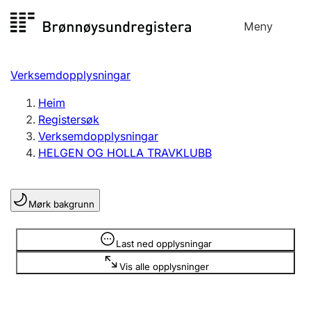
Hopp
Meny
Registersøk
til
Søk
Velg språk
innhald
Verksemdopplysningar
Aksjeselskap
Registrere, endre, slette
Heim
Registersøk
Verksemdopplysningar
Enkeltpersonføretak
HELGEN OG HOLLA TRAVKLUBB
Registrere, endre, slette
Mørk bakgrunn
Lag og foreining
Registrere, endre, slette
Opplysninger er skjult
Last ned opplysningar
Vis alle opplysninger
Fleire organisasjonsformer