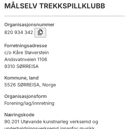
MÅLSELV TREKKSPILLKLUBB
Årsrekneskap
Innsending og forseinkingsgebyr
Organisasjonsnummer
820 934 342
Tinglysing
Forretningsadresse
c/o Kåre Støverstein
Andsvatnveien 1106
Jeger
9310
SØRREISA
Betaling og jegeravgiftskort
Kommune, land
5526
SØRREISA
,
Norge
Ektepaktrettleiaren
Organisasjonsform
Forening/lag/innretning
Andre tema
Næringskode
90.201
Utøvande kunstnarleg verksemd og
underhaldningsverksemd innanfor musikk