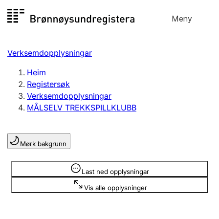
Hopp
Meny
Registersøk
til
Søk
Velg språk
innhald
Verksemdopplysningar
Aksjeselskap
Registrere, endre, slette
Heim
Registersøk
Verksemdopplysningar
Enkeltpersonføretak
MÅLSELV TREKKSPILLKLUBB
Registrere, endre, slette
Mørk bakgrunn
Lag og foreining
Registrere, endre, slette
Opplysninger er skjult
Last ned opplysningar
Vis alle opplysninger
Fleire organisasjonsformer