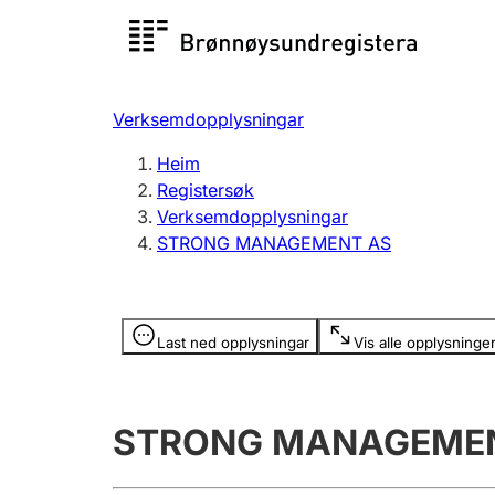
Registersøk
Aksjesel
Registrer
Verksemdopplysningar
Lag og foreining
Fleire
Heim
Registrere, endre, slette
organisa
Registersøk
Verksemdopplysningar
STRONG MANAGEMENT AS
Tinglysing
Jeger
Betaling 
Opplysninger er skjult
Last ned opplysningar
Vis alle opplysninge
Andre tema
STRONG MANAGEME