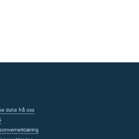
ke data frå oss
S
sonvernerklæring