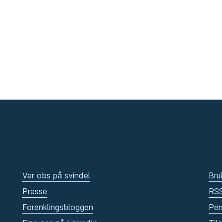
Ver obs på svindel
Bru
Presse
RS
Forenklingsbloggen
Per