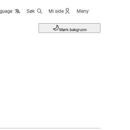
guage
Søk
Mi side
Meny
Mørk bakgrunn