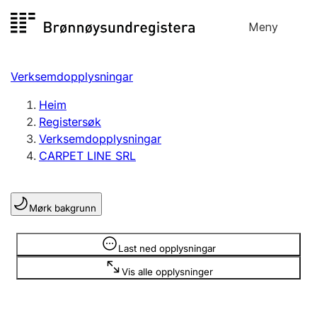
Hopp
Meny
Registersøk
til
Søk
Velg språk
innhald
Verksemdopplysningar
Aksjeselskap
Registrere, endre, slette
Heim
Registersøk
Verksemdopplysningar
Enkeltpersonføretak
CARPET LINE SRL
Registrere, endre, slette
Mørk bakgrunn
Lag og foreining
Registrere, endre, slette
Opplysninger er skjult
Last ned opplysningar
Vis alle opplysninger
Fleire organisasjonsformer