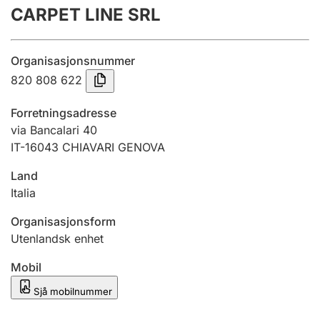
CARPET LINE SRL
Årsrekneskap
Innsending og forseinkingsgebyr
Organisasjonsnummer
820 808 622
Tinglysing
Forretningsadresse
via Bancalari 40
IT-16043 CHIAVARI GENOVA
Jeger
Betaling og jegeravgiftskort
Land
Italia
Ektepaktrettleiaren
Organisasjonsform
Utenlandsk enhet
Mobil
Andre tema
Sjå mobilnummer