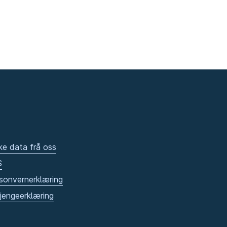
ke data frå oss
S
sonvernerklæring
gjengeerklæring