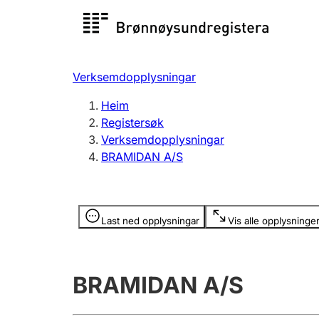
Registersøk
Aksjesel
Registrer
Verksemdopplysningar
Lag og foreining
Fleire
Heim
Registrere, endre, slette
organisa
Registersøk
Verksemdopplysningar
BRAMIDAN A/S
Tinglysing
Jeger
Betaling 
Opplysninger er skjult
Last ned opplysningar
Vis alle opplysninge
Andre tema
BRAMIDAN A/S