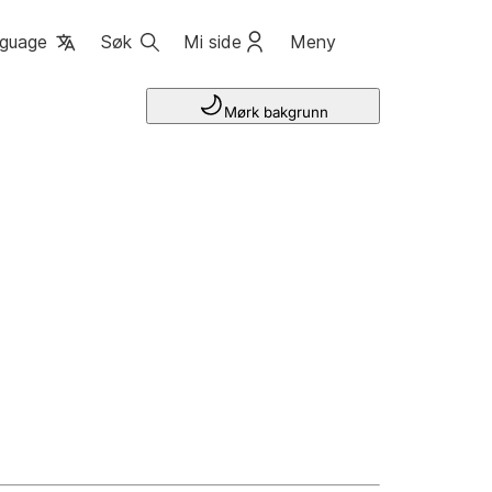
guage
Søk
Mi side
Meny
Mørk bakgrunn