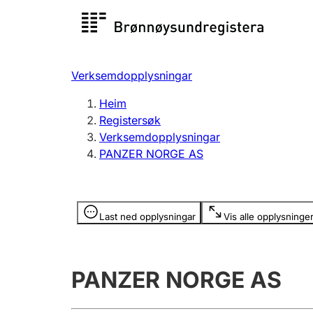
Registersøk
Aksjesel
Registrer
Verksemdopplysningar
Lag og foreining
Fleire
Heim
Registrere, endre, slette
organisa
Registersøk
Verksemdopplysningar
PANZER NORGE AS
Tinglysing
Jeger
Betaling 
Opplysninger er skjult
Last ned opplysningar
Vis alle opplysninge
Andre tema
PANZER NORGE AS