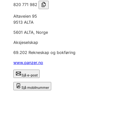
820 771 982
Altaveien 95
9513
ALTA
5601
ALTA
,
Norge
Aksjeselskap
69.202
Rekneskap og bokføring
www.panzer.no
Sjå e-post
Sjå mobilnummer