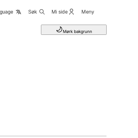
guage
Søk
Mi side
Meny
Mørk bakgrunn