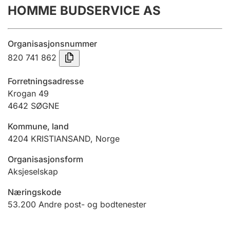
HOMME BUDSERVICE AS
Årsrekneskap
Innsending og forseinkingsgebyr
Organisasjonsnummer
820 741 862
Tinglysing
Forretningsadresse
Krogan 49
4642
SØGNE
Jeger
Betaling og jegeravgiftskort
Kommune, land
4204
KRISTIANSAND
,
Norge
Ektepaktrettleiaren
Organisasjonsform
Aksjeselskap
Næringskode
Andre tema
53.200
Andre post- og bodtenester