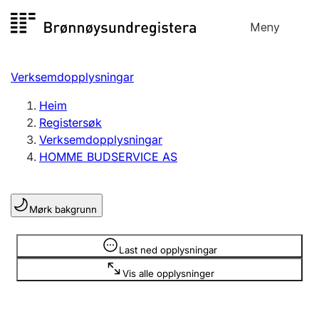
Hopp
Meny
Registersøk
til
Søk
Velg språk
innhald
Verksemdopplysningar
Aksjeselskap
Registrere, endre, slette
Heim
Registersøk
Verksemdopplysningar
Enkeltpersonføretak
HOMME BUDSERVICE AS
Registrere, endre, slette
Mørk bakgrunn
Lag og foreining
Registrere, endre, slette
Opplysninger er skjult
Last ned opplysningar
Vis alle opplysninger
Fleire organisasjonsformer