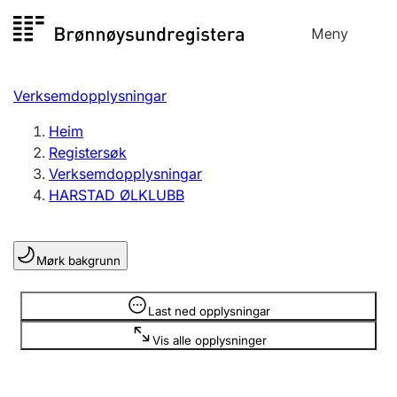
Hopp
Meny
Registersøk
til
Søk
Velg språk
innhald
Verksemdopplysningar
Aksjeselskap
Registrere, endre, slette
Heim
Registersøk
Verksemdopplysningar
Enkeltpersonføretak
HARSTAD ØLKLUBB
Registrere, endre, slette
Mørk bakgrunn
Lag og foreining
Registrere, endre, slette
Opplysninger er skjult
Last ned opplysningar
Vis alle opplysninger
Fleire organisasjonsformer