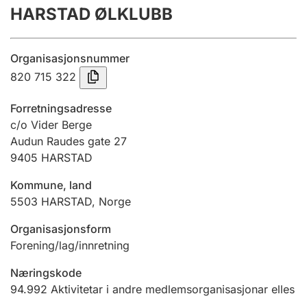
HARSTAD ØLKLUBB
Årsrekneskap
Innsending og forseinkingsgebyr
Organisasjonsnummer
820 715 322
Tinglysing
Forretningsadresse
c/o Vider Berge
Audun Raudes gate 27
Jeger
9405
HARSTAD
Betaling og jegeravgiftskort
Kommune, land
5503
HARSTAD
,
Norge
Ektepaktrettleiaren
Organisasjonsform
Forening/lag/innretning
Andre tema
Næringskode
94.992
Aktivitetar i andre medlemsorganisasjonar elles