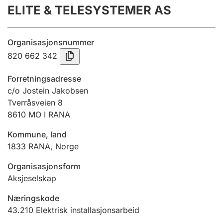
ELITE & TELESYSTEMER AS
Årsrekneskap
Innsending og forseinkingsgebyr
Organisasjonsnummer
820 662 342
Tinglysing
Forretningsadresse
c/o Jostein Jakobsen
Tverråsveien 8
Jeger
8610
MO I RANA
Betaling og jegeravgiftskort
Kommune, land
1833
RANA
,
Norge
Ektepaktrettleiaren
Organisasjonsform
Aksjeselskap
Andre tema
Næringskode
43.210
Elektrisk installasjonsarbeid