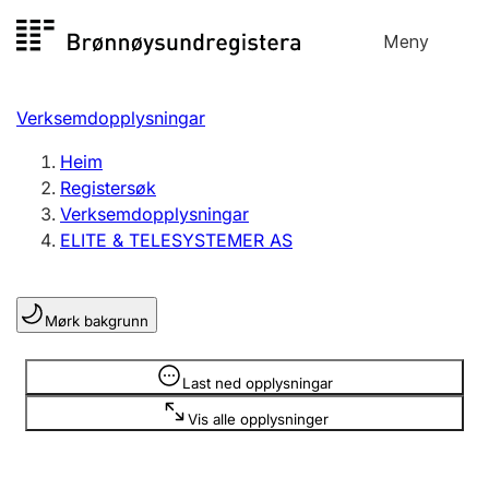
Hopp
Meny
Registersøk
til
Søk
Velg språk
innhald
Verksemdopplysningar
Aksjeselskap
Registrere, endre, slette
Heim
Registersøk
Verksemdopplysningar
Enkeltpersonføretak
ELITE & TELESYSTEMER AS
Registrere, endre, slette
Mørk bakgrunn
Lag og foreining
Registrere, endre, slette
Opplysninger er skjult
Last ned opplysningar
Vis alle opplysninger
Fleire organisasjonsformer