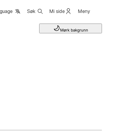
guage
Søk
Mi side
Meny
Mørk bakgrunn