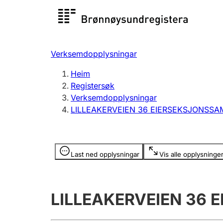
Registersøk
Aksjesel
Registrer
Verksemdopplysningar
Lag og foreining
Fleire
Heim
Registrere, endre, slette
organisa
Registersøk
Verksemdopplysningar
LILLEAKERVEIEN 36 EIERSEKSJONSSA
Tinglysing
Jeger
Betaling 
Opplysninger er skjult
Last ned opplysningar
Vis alle opplysninge
Andre tema
LILLEAKERVEIEN 36 