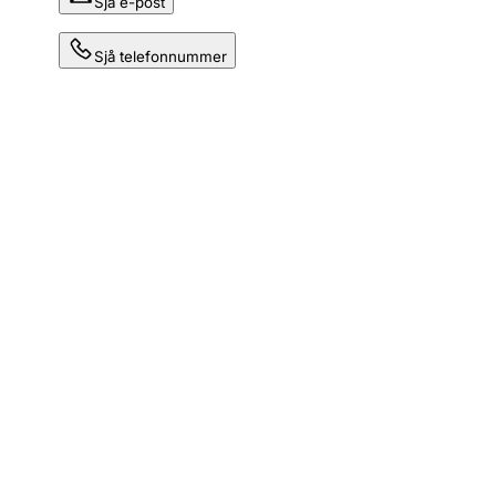
Sjå e-post
Sjå telefonnummer