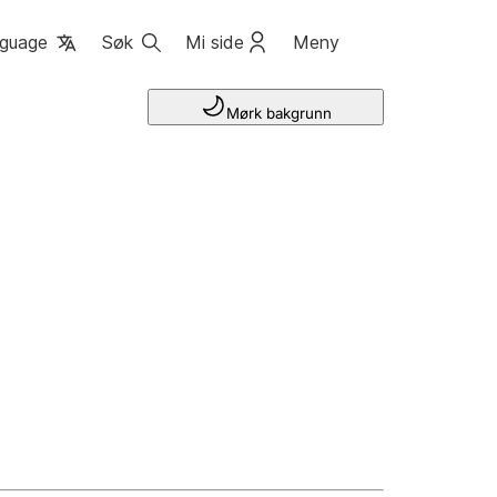
guage
Søk
Mi side
Meny
Mørk bakgrunn