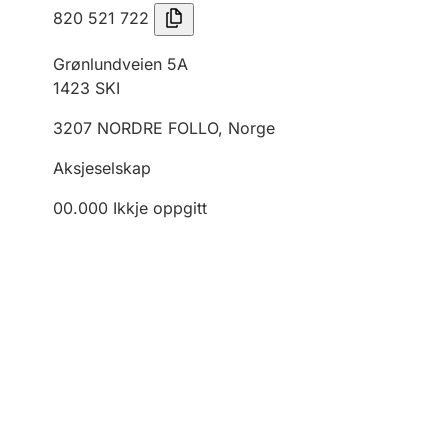
820 521 722
Grønlundveien 5A
1423
SKI
3207
NORDRE FOLLO
,
Norge
Aksjeselskap
00.000
Ikkje oppgitt