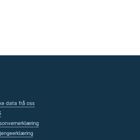
ke data frå oss
S
sonvernerklæring
gjengeerklæring