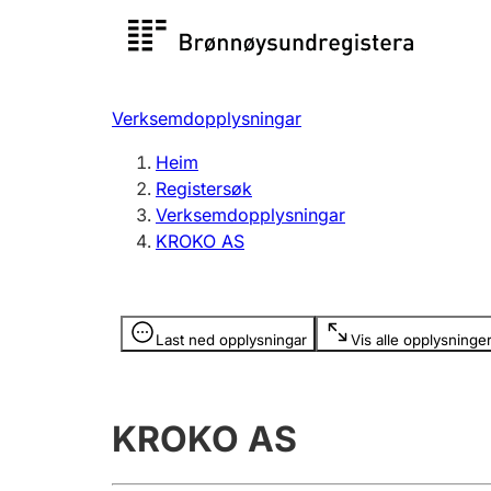
Registersøk
Aksjesel
Registrer
Verksemdopplysningar
Lag og foreining
Fleire
Heim
Registrere, endre, slette
organisa
Registersøk
Verksemdopplysningar
KROKO AS
Tinglysing
Jeger
Betaling 
Opplysninger er skjult
Last ned opplysningar
Vis alle opplysninge
Andre tema
KROKO AS