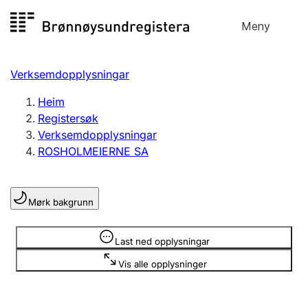
Hopp
Meny
Registersøk
til
Søk
Velg språk
innhald
Verksemdopplysningar
Aksjeselskap
Registrere, endre, slette
Heim
Registersøk
Verksemdopplysningar
Enkeltpersonføretak
ROSHOLMEIERNE SA
Registrere, endre, slette
Mørk bakgrunn
Lag og foreining
Registrere, endre, slette
Opplysninger er skjult
Last ned opplysningar
Vis alle opplysninger
Fleire organisasjonsformer