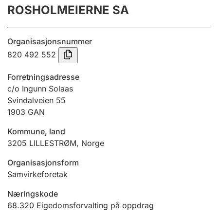
ROSHOLMEIERNE SA
Årsrekneskap
Innsending og forseinkingsgebyr
Organisasjonsnummer
820 492 552
Tinglysing
Forretningsadresse
c/o Ingunn Solaas
Svindalveien 55
Jeger
1903
GAN
Betaling og jegeravgiftskort
Kommune, land
3205
LILLESTRØM
,
Norge
Ektepaktrettleiaren
Organisasjonsform
Samvirkeforetak
Andre tema
Næringskode
68.320
Eigedomsforvalting på oppdrag