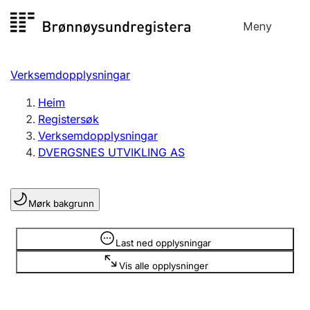
Hopp
Meny
Registersøk
til
Søk
Velg språk
innhald
Verksemdopplysningar
Aksjeselskap
Registrere, endre, slette
Heim
Registersøk
Verksemdopplysningar
Enkeltpersonføretak
DVERGSNES UTVIKLING AS
Registrere, endre, slette
Mørk bakgrunn
Lag og foreining
Registrere, endre, slette
Opplysninger er skjult
Last ned opplysningar
Vis alle opplysninger
Fleire organisasjonsformer