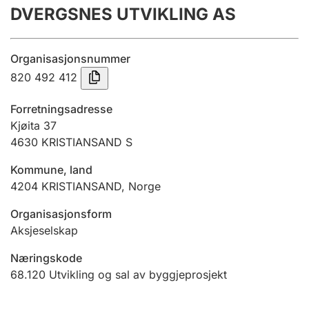
DVERGSNES UTVIKLING AS
Årsrekneskap
Innsending og forseinkingsgebyr
Organisasjonsnummer
820 492 412
Tinglysing
Forretningsadresse
Kjøita 37
4630
KRISTIANSAND S
Jeger
Betaling og jegeravgiftskort
Kommune, land
4204
KRISTIANSAND
,
Norge
Ektepaktrettleiaren
Organisasjonsform
Aksjeselskap
Næringskode
Andre tema
68.120
Utvikling og sal av byggjeprosjekt