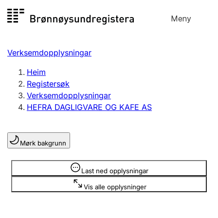
Hopp
Meny
Registersøk
til
Søk
Velg språk
innhald
Verksemdopplysningar
Aksjeselskap
Registrere, endre, slette
Heim
Registersøk
Verksemdopplysningar
Enkeltpersonføretak
HEFRA DAGLIGVARE OG KAFE AS
Registrere, endre, slette
Mørk bakgrunn
Lag og foreining
Registrere, endre, slette
Opplysninger er skjult
Last ned opplysningar
Vis alle opplysninger
Fleire organisasjonsformer