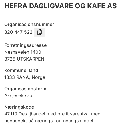
HEFRA DAGLIGVARE OG KAFE AS
Årsrekneskap
Innsending og forseinkingsgebyr
Organisasjonsnummer
820 447 522
Tinglysing
Forretningsadresse
Nesnaveien 1400
8725
UTSKARPEN
Jeger
Betaling og jegeravgiftskort
Kommune, land
1833
RANA
,
Norge
Ektepaktrettleiaren
Organisasjonsform
Aksjeselskap
Næringskode
Andre tema
47.110
Detaljhandel med breitt vareutval med
hovudvekt på nærings- og nytingsmiddel