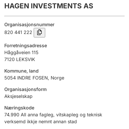
HAGEN INVESTMENTS AS
Årsrekneskap
Innsending og forseinkingsgebyr
Organisasjonsnummer
820 441 222
Tinglysing
Forretningsadresse
Håggåveien 115
7120
LEKSVIK
Jeger
Betaling og jegeravgiftskort
Kommune, land
5054
INDRE FOSEN
,
Norge
Ektepaktrettleiaren
Organisasjonsform
Aksjeselskap
Næringskode
Andre tema
74.990
All anna fagleg, vitskapleg og teknisk
verksemd ikkje nemnt annan stad