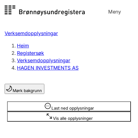
Hopp
Meny
Registersøk
til
Søk
Velg språk
innhald
Verksemdopplysningar
Aksjeselskap
Registrere, endre, slette
Heim
Registersøk
Verksemdopplysningar
Enkeltpersonføretak
HAGEN INVESTMENTS AS
Registrere, endre, slette
Mørk bakgrunn
Lag og foreining
Registrere, endre, slette
Opplysninger er skjult
Last ned opplysningar
Vis alle opplysninger
Fleire organisasjonsformer