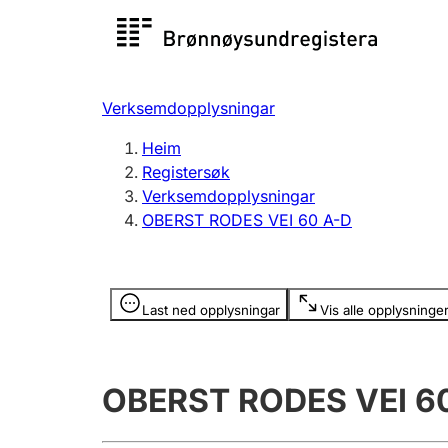
Registersøk
Aksjesel
Registrer
Verksemdopplysningar
Lag og foreining
Fleire
Heim
Registrere, endre, slette
organisa
Registersøk
Verksemdopplysningar
OBERST RODES VEI 60 A-D
Tinglysing
Jeger
Betaling 
Opplysninger er skjult
Last ned opplysningar
Vis alle opplysninge
Andre tema
OBERST RODES VEI 6