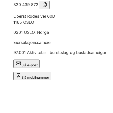
820 439 872
Oberst Rodes vei 60D
1165
OSLO
0301
OSLO
,
Norge
Eierseksjonssameie
97.001
Aktivitetar i burettslag og bustadsameigar
Sjå e-post
Sjå mobilnummer