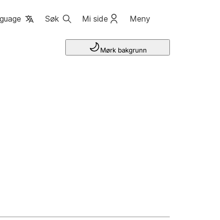
guage
Søk
Mi side
Meny
Mørk bakgrunn