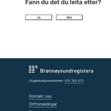
Fann du det du leita etter?
Ja
Nei
Organisasjonsnummer:
974 760 673
Kontakt oss
Driftsmeldingar