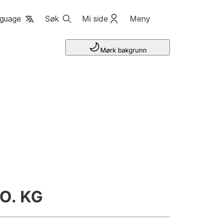
guage
Søk
Mi side
Meny
Mørk bakgrunn
O. KG