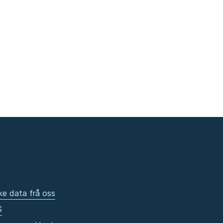
ke data frå oss
S