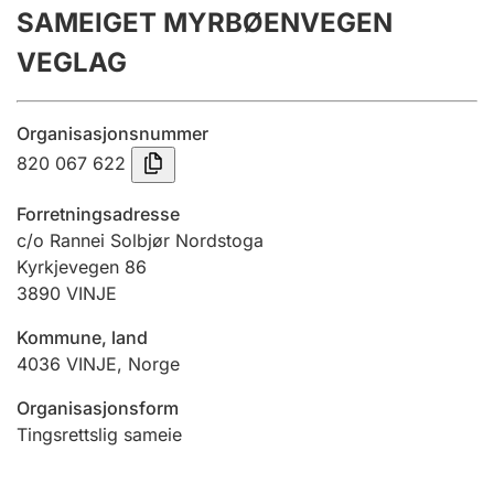
SAMEIGET MYRBØENVEGEN
Årsrekneskap
VEGLAG
Innsending og forseinkingsgebyr
Organisasjonsnummer
Tinglysing
820 067 622
Forretningsadresse
Jeger
c/o Rannei Solbjør Nordstoga
Betaling og jegeravgiftskort
Kyrkjevegen 86
3890
VINJE
Kommune, land
Ektepaktrettleiaren
4036
VINJE
,
Norge
Organisasjonsform
Andre tema
Tingsrettslig sameie