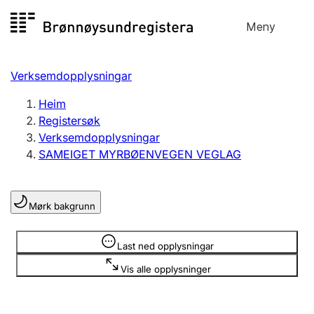
Hopp
Meny
Registersøk
til
Søk
Velg språk
innhald
Verksemdopplysningar
Aksjeselskap
Registrere, endre, slette
Heim
Registersøk
Verksemdopplysningar
Enkeltpersonføretak
SAMEIGET MYRBØENVEGEN VEGLAG
Registrere, endre, slette
Mørk bakgrunn
Lag og foreining
Registrere, endre, slette
Opplysninger er skjult
Last ned opplysningar
Vis alle opplysninger
Fleire organisasjonsformer