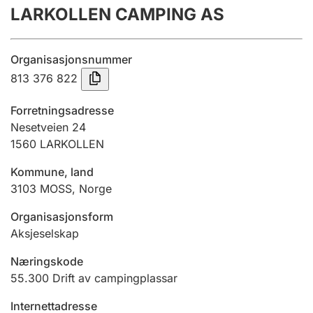
LARKOLLEN CAMPING AS
Årsrekneskap
Innsending og forseinkingsgebyr
Organisasjonsnummer
813 376 822
Tinglysing
Forretningsadresse
Nesetveien 24
1560
LARKOLLEN
Jeger
Betaling og jegeravgiftskort
Kommune, land
3103
MOSS
,
Norge
Ektepaktrettleiaren
Organisasjonsform
Aksjeselskap
Næringskode
Andre tema
55.300
Drift av campingplassar
Internettadresse