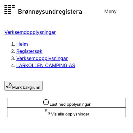
Hopp
Meny
Registersøk
til
Søk
Velg språk
innhald
Verksemdopplysningar
Aksjeselskap
Registrere, endre, slette
Heim
Registersøk
Verksemdopplysningar
Enkeltpersonføretak
LARKOLLEN CAMPING AS
Registrere, endre, slette
Mørk bakgrunn
Lag og foreining
Registrere, endre, slette
Opplysninger er skjult
Last ned opplysningar
Vis alle opplysninger
Fleire organisasjonsformer