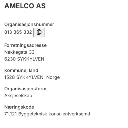
AMELCO AS
Årsrekneskap
Innsending og forseinkingsgebyr
Organisasjonsnummer
813 365 332
Tinglysing
Forretningsadresse
Nakkegata 33
6230
SYKKYLVEN
Jeger
Betaling og jegeravgiftskort
Kommune, land
1528
SYKKYLVEN
,
Norge
Ektepaktrettleiaren
Organisasjonsform
Aksjeselskap
Næringskode
Andre tema
71.121
Byggeteknisk konsulentverksemd