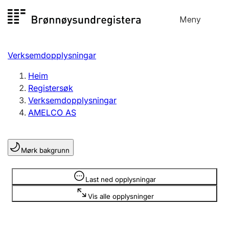
Hopp
Meny
Registersøk
til
Søk
Velg språk
innhald
Verksemdopplysningar
Aksjeselskap
Registrere, endre, slette
Heim
Registersøk
Verksemdopplysningar
Enkeltpersonføretak
AMELCO AS
Registrere, endre, slette
Mørk bakgrunn
Lag og foreining
Registrere, endre, slette
Opplysninger er skjult
Last ned opplysningar
Vis alle opplysninger
Fleire organisasjonsformer