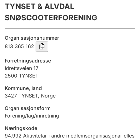
TYNSET & ALVDAL
Årsrekneskap
SNØSCOOTERFORENING
Innsending og forseinkingsgebyr
Organisasjonsnummer
Tinglysing
813 365 162
Forretningsadresse
Jeger
Idrettsveien 17
Betaling og jegeravgiftskort
2500
TYNSET
Kommune, land
3427
TYNSET
,
Norge
Ektepaktrettleiaren
Organisasjonsform
Forening/lag/innretning
Andre tema
Næringskode
94.992
Aktivitetar i andre medlemsorganisasjonar elles