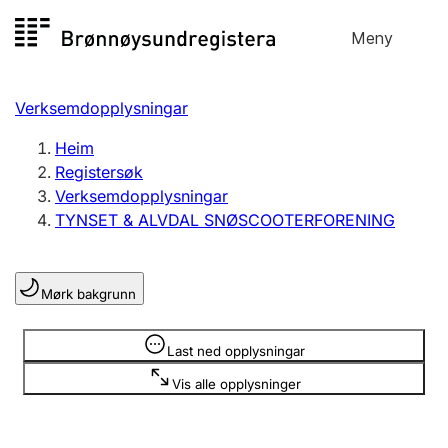
Hopp
Meny
Registersøk
til
Søk
Velg språk
innhald
Verksemdopplysningar
Aksjeselskap
Registrere, endre, slette
Heim
Registersøk
Verksemdopplysningar
Enkeltpersonføretak
TYNSET & ALVDAL SNØSCOOTERFORENING
Registrere, endre, slette
Mørk bakgrunn
Lag og foreining
Registrere, endre, slette
Opplysninger er skjult
Last ned opplysningar
Vis alle opplysninger
Fleire organisasjonsformer