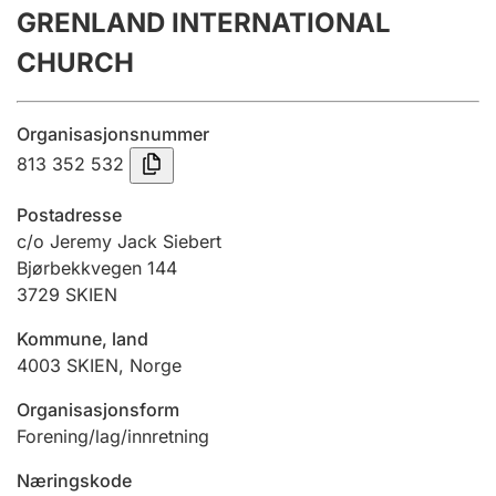
GRENLAND INTERNATIONAL
Årsrekneskap
CHURCH
Innsending og forseinkingsgebyr
Organisasjonsnummer
Tinglysing
813 352 532
Postadresse
Jeger
c/o Jeremy Jack Siebert
Betaling og jegeravgiftskort
Bjørbekkvegen 144
3729
SKIEN
Kommune, land
Ektepaktrettleiaren
4003
SKIEN
,
Norge
Organisasjonsform
Andre tema
Forening/lag/innretning
Næringskode