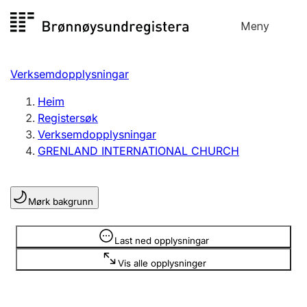
Hopp
Meny
Registersøk
til
Søk
Velg språk
innhald
Verksemdopplysningar
Aksjeselskap
Registrere, endre, slette
Heim
Registersøk
Verksemdopplysningar
Enkeltpersonføretak
GRENLAND INTERNATIONAL CHURCH
Registrere, endre, slette
Mørk bakgrunn
Lag og foreining
Registrere, endre, slette
Opplysninger er skjult
Last ned opplysningar
Vis alle opplysninger
Fleire organisasjonsformer