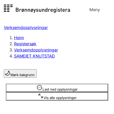
Hopp
Meny
Registersøk
til
Søk
Velg språk
innhald
Verksemdopplysningar
Aksjeselskap
Registrere, endre, slette
Heim
Registersøk
Verksemdopplysningar
Enkeltpersonføretak
SAMEIET KNUTSTAD
Registrere, endre, slette
Mørk bakgrunn
Lag og foreining
Registrere, endre, slette
Opplysninger er skjult
Last ned opplysningar
Vis alle opplysninger
Fleire organisasjonsformer