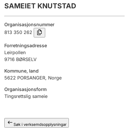
SAMEIET KNUTSTAD
Årsrekneskap
Innsending og forseinkingsgebyr
Organisasjonsnummer
813 350 262
Tinglysing
Forretningsadresse
Leirpollen
9716
BØRSELV
Jeger
Betaling og jegeravgiftskort
Kommune, land
5622
PORSANGER
,
Norge
Ektepaktrettleiaren
Organisasjonsform
Tingsrettslig sameie
Andre tema
Søk i verksemdsopplysningar