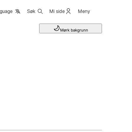
guage
Søk
Mi side
Meny
Mørk bakgrunn