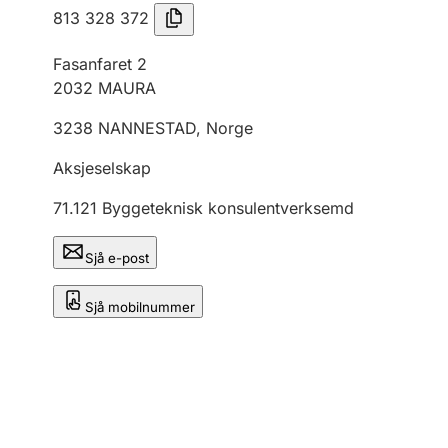
813 328 372
Fasanfaret 2
2032
MAURA
3238
NANNESTAD
,
Norge
Aksjeselskap
71.121
Byggeteknisk konsulentverksemd
Sjå e-post
Sjå mobilnummer