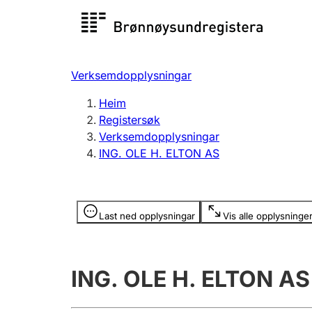
Registersøk
Aksjesel
Registrer
Verksemdopplysningar
Lag og foreining
Fleire
Heim
Registrere, endre, slette
organisa
Registersøk
Verksemdopplysningar
ING. OLE H. ELTON AS
Tinglysing
Jeger
Betaling 
Opplysninger er skjult
Last ned opplysningar
Vis alle opplysninge
Andre tema
ING. OLE H. ELTON AS