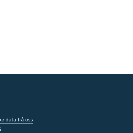
ke data frå oss
S