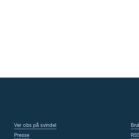
Ver obs på svindel
Bru
Presse
RS