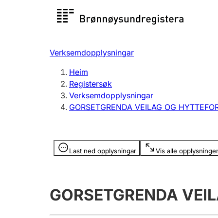
Registersøk
Aksjesel
Registrer
Verksemdopplysningar
Lag og foreining
Fleire
Heim
Registrere, endre, slette
organisa
Registersøk
Verksemdopplysningar
GORSETGRENDA VEILAG OG HYTTEFO
Tinglysing
Jeger
Betaling 
Opplysninger er skjult
Last ned opplysningar
Vis alle opplysninge
Andre tema
GORSETGRENDA VEIL