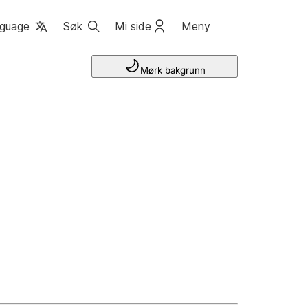
guage
Søk
Mi side
Meny
Mørk bakgrunn