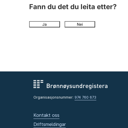
Fann du det du leita etter?
Ja
Nei
Organisasjonsnummer:
974 760 673
Kontakt oss
Driftsmeldingar