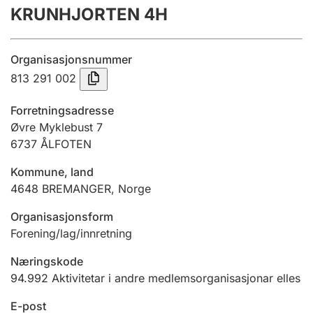
KRUNHJORTEN 4H
Årsrekneskap
Innsending og forseinkingsgebyr
Organisasjonsnummer
813 291 002
Tinglysing
Forretningsadresse
Øvre Myklebust 7
6737
ÅLFOTEN
Jeger
Betaling og jegeravgiftskort
Kommune, land
4648
BREMANGER
,
Norge
Ektepaktrettleiaren
Organisasjonsform
Forening/lag/innretning
Næringskode
Andre tema
94.992
Aktivitetar i andre medlemsorganisasjonar elles
E-post