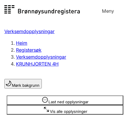
Hopp
Meny
Registersøk
til
Søk
Velg språk
innhald
Verksemdopplysningar
Aksjeselskap
Registrere, endre, slette
Heim
Registersøk
Verksemdopplysningar
Enkeltpersonføretak
KRUNHJORTEN 4H
Registrere, endre, slette
Mørk bakgrunn
Lag og foreining
Registrere, endre, slette
Opplysninger er skjult
Last ned opplysningar
Vis alle opplysninger
Fleire organisasjonsformer