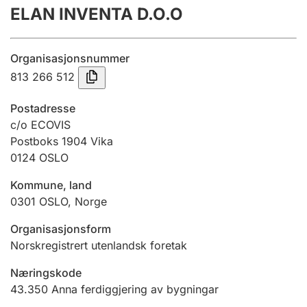
ELAN INVENTA D.O.O
Årsrekneskap
Innsending og forseinkingsgebyr
Organisasjonsnummer
813 266 512
Tinglysing
Postadresse
c/o ECOVIS
Postboks 1904 Vika
Jeger
0124
OSLO
Betaling og jegeravgiftskort
Kommune, land
0301
OSLO
,
Norge
Ektepaktrettleiaren
Organisasjonsform
Norskregistrert utenlandsk foretak
Andre tema
Næringskode
43.350
Anna ferdiggjering av bygningar