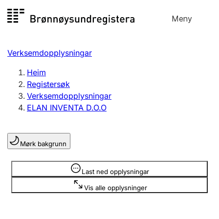
Hopp
Meny
Registersøk
til
Søk
Velg språk
innhald
Verksemdopplysningar
Aksjeselskap
Registrere, endre, slette
Heim
Registersøk
Verksemdopplysningar
Enkeltpersonføretak
ELAN INVENTA D.O.O
Registrere, endre, slette
Mørk bakgrunn
Lag og foreining
Registrere, endre, slette
Opplysninger er skjult
Last ned opplysningar
Vis alle opplysninger
Fleire organisasjonsformer