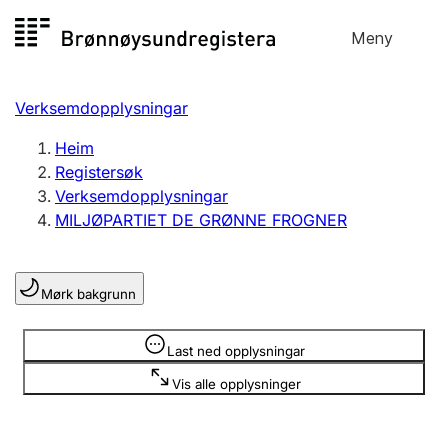
Hopp
Meny
Registersøk
til
Søk
Velg språk
innhald
Verksemdopplysningar
Aksjeselskap
Registrere, endre, slette
Heim
Registersøk
Verksemdopplysningar
Enkeltpersonføretak
MILJØPARTIET DE GRØNNE FROGNER
Registrere, endre, slette
Mørk bakgrunn
Lag og foreining
Registrere, endre, slette
Opplysninger er skjult
Last ned opplysningar
Vis alle opplysninger
Fleire organisasjonsformer