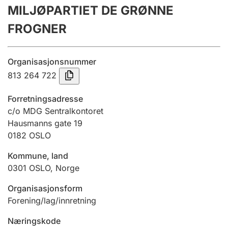
MILJØPARTIET DE GRØNNE
Årsrekneskap
FROGNER
Innsending og forseinkingsgebyr
Organisasjonsnummer
Tinglysing
813 264 722
Forretningsadresse
Jeger
c/o MDG Sentralkontoret
Betaling og jegeravgiftskort
Hausmanns gate 19
0182
OSLO
Kommune, land
Ektepaktrettleiaren
0301
OSLO
,
Norge
Organisasjonsform
Andre tema
Forening/lag/innretning
Næringskode