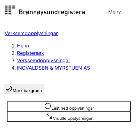
Hopp
Meny
Registersøk
til
Søk
Velg språk
innhald
Verksemdopplysningar
Aksjeselskap
Registrere, endre, slette
Heim
Registersøk
Verksemdopplysningar
Enkeltpersonføretak
INGVALDSEN & MYRSTUEN AS
Registrere, endre, slette
Mørk bakgrunn
Lag og foreining
Registrere, endre, slette
Opplysninger er skjult
Last ned opplysningar
Vis alle opplysninger
Fleire organisasjonsformer