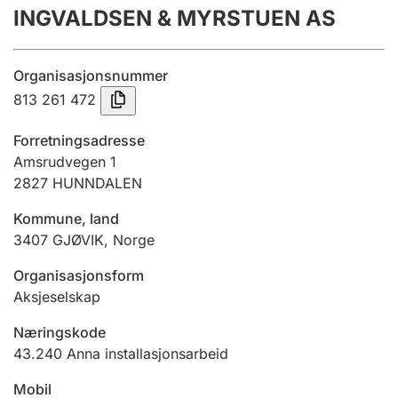
INGVALDSEN & MYRSTUEN AS
Årsrekneskap
Innsending og forseinkingsgebyr
Organisasjonsnummer
813 261 472
Tinglysing
Forretningsadresse
Amsrudvegen 1
2827
HUNNDALEN
Jeger
Betaling og jegeravgiftskort
Kommune, land
3407
GJØVIK
,
Norge
Ektepaktrettleiaren
Organisasjonsform
Aksjeselskap
Næringskode
Andre tema
43.240
Anna installasjonsarbeid
Mobil