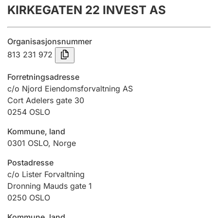
KIRKEGATEN 22 INVEST AS
Årsrekneskap
Innsending og forseinkingsgebyr
Organisasjonsnummer
813 231 972
Tinglysing
Forretningsadresse
c/o Njord Eiendomsforvaltning AS
Cort Adelers gate 30
Jeger
0254
OSLO
Betaling og jegeravgiftskort
Kommune, land
0301
OSLO
,
Norge
Ektepaktrettleiaren
Postadresse
c/o Lister Forvaltning
Dronning Mauds gate 1
Andre tema
0250
OSLO
Kommune, land