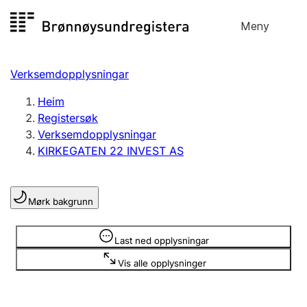
Hopp
Meny
Registersøk
til
Søk
Velg språk
innhald
Verksemdopplysningar
Aksjeselskap
Registrere, endre, slette
Heim
Registersøk
Verksemdopplysningar
Enkeltpersonføretak
KIRKEGATEN 22 INVEST AS
Registrere, endre, slette
Mørk bakgrunn
Lag og foreining
Registrere, endre, slette
Opplysninger er skjult
Last ned opplysningar
Vis alle opplysninger
Fleire organisasjonsformer