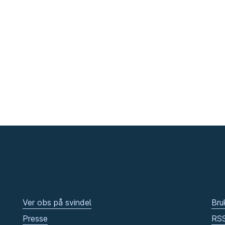
Ver obs på svindel
Bru
Presse
RS