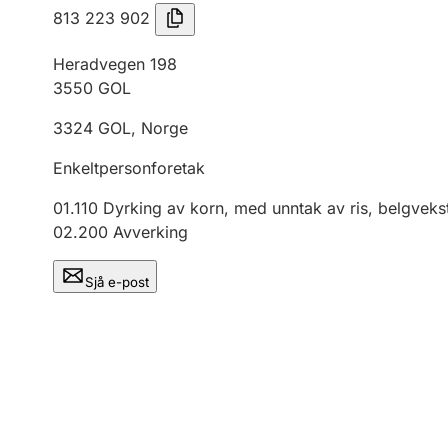
813 223 902
Heradvegen 198
3550
GOL
3324
GOL
,
Norge
Enkeltpersonforetak
01.110
Dyrking av korn, med unntak av ris, belgvekst
02.200
Avverking
Sjå e-post