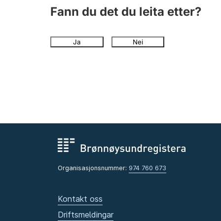
Fann du det du leita etter?
Ja
Nei
Organisasjonsnummer:
974 760 673
Kontakt oss
Driftsmeldingar