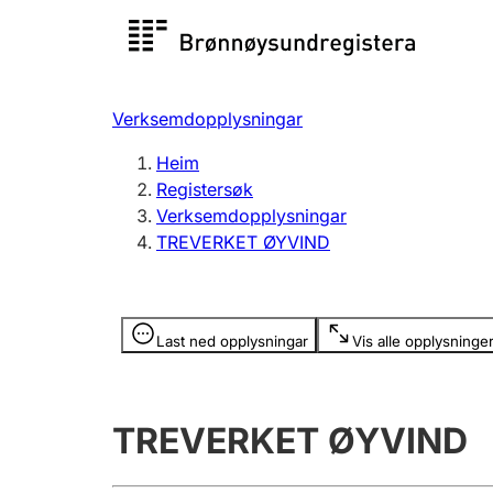
Registersøk
Aksjesel
Registrer
Verksemdopplysningar
Lag og foreining
Fleire
Heim
Registrere, endre, slette
organisa
Registersøk
Verksemdopplysningar
TREVERKET ØYVIND
Tinglysing
Jeger
Betaling 
Opplysninger er skjult
Last ned opplysningar
Vis alle opplysninge
Andre tema
TREVERKET ØYVIND