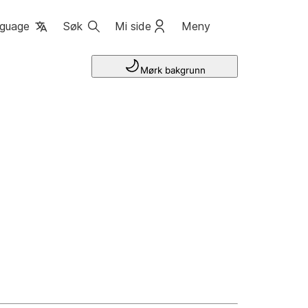
guage
Søk
Mi side
Meny
Mørk bakgrunn