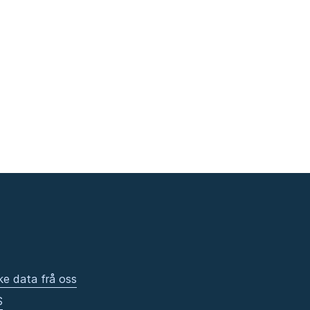
ke data frå oss
S