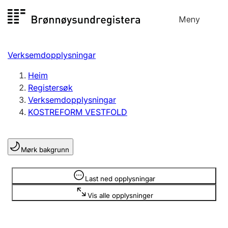
Hopp
Meny
Registersøk
til
Søk
Velg språk
innhald
Verksemdopplysningar
Aksjeselskap
Registrere, endre, slette
Heim
Registersøk
Verksemdopplysningar
Enkeltpersonføretak
KOSTREFORM VESTFOLD
Registrere, endre, slette
Mørk bakgrunn
Lag og foreining
Registrere, endre, slette
Opplysninger er skjult
Last ned opplysningar
Vis alle opplysninger
Fleire organisasjonsformer