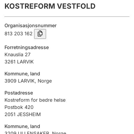
KOSTREFORM VESTFOLD
Årsrekneskap
Innsending og forseinkingsgebyr
Organisasjonsnummer
813 203 162
Tinglysing
Forretningsadresse
Knauslia 27
3261
LARVIK
Jeger
Betaling og jegeravgiftskort
Kommune, land
3909
LARVIK
,
Norge
Ektepaktrettleiaren
Postadresse
Kostreform for bedre helse
Postbok 420
2051
JESSHEIM
Andre tema
Kommune, land
3209
ULLENSAKER
,
Norge