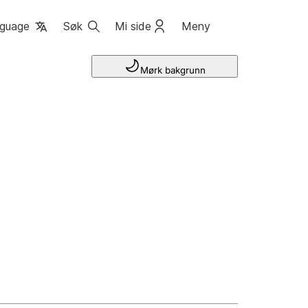
guage
Søk
Mi side
Meny
Mørk bakgrunn