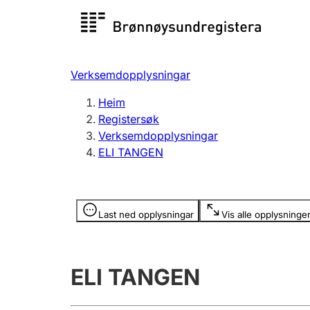
Registersøk
Aksjesel
Registrer
Verksemdopplysningar
Lag og foreining
Fleire
Heim
Registrere, endre, slette
organisa
Registersøk
Verksemdopplysningar
ELI TANGEN
Tinglysing
Jeger
Betaling 
Opplysninger er skjult
Last ned opplysningar
Vis alle opplysninge
Andre tema
ELI TANGEN