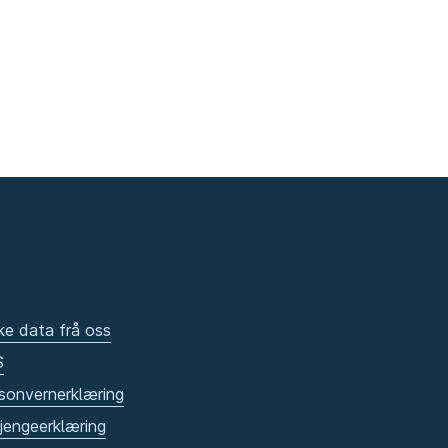
ke data frå oss
S
sonvernerklæring
gjengeerklæring