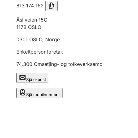
813 174 162
Åsliveien 15C
1178
OSLO
0301
OSLO
,
Norge
Enkeltpersonforetak
74.300
Omsetjing- og tolkeverksemd
Sjå e-post
Sjå mobilnummer