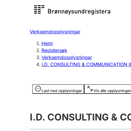
Registersøk
Aksjesel
Registrer
Verksemdopplysningar
Lag og foreining
Fleire
Heim
Registrere, endre, slette
organisa
Registersøk
Verksemdopplysningar
I.D. CONSULTING & COMMUNICATION I
Tinglysing
Jeger
Betaling 
Opplysninger er skjult
Last ned opplysningar
Vis alle opplysninge
Andre tema
I.D. CONSULTING & 