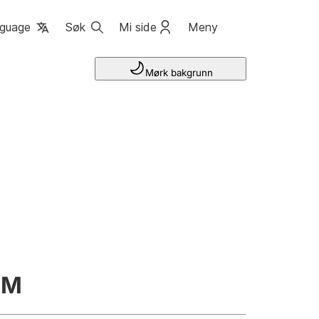
guage
Søk
Mi side
Meny
Mørk bakgrunn
IM