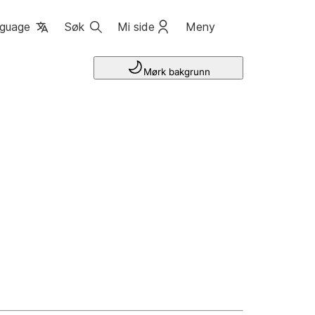
guage
Søk
Mi side
Meny
Mørk bakgrunn