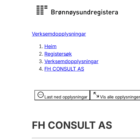
Registersøk
Aksjesel
Registrer
Verksemdopplysningar
Lag og foreining
Fleire
Heim
Registrere, endre, slette
organisa
Registersøk
Verksemdopplysningar
FH CONSULT AS
Tinglysing
Jeger
Betaling 
Opplysninger er skjult
Last ned opplysningar
Vis alle opplysninge
Andre tema
FH CONSULT AS