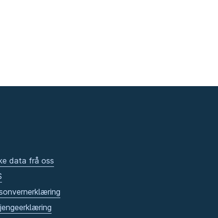
ke data frå oss
S
sonvernerklæring
gjengeerklæring