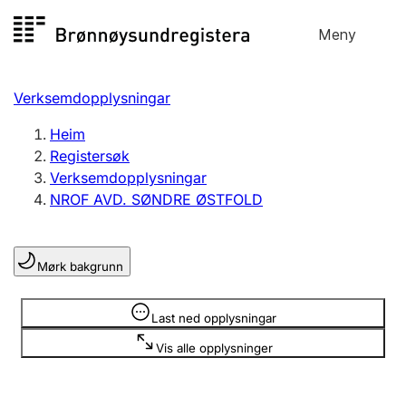
Hopp
Meny
Registersøk
til
Søk
Velg språk
innhald
Verksemdopplysningar
Aksjeselskap
Registrere, endre, slette
Heim
Registersøk
Verksemdopplysningar
Enkeltpersonføretak
NROF AVD. SØNDRE ØSTFOLD
Registrere, endre, slette
Mørk bakgrunn
Lag og foreining
Registrere, endre, slette
Opplysninger er skjult
Last ned opplysningar
Vis alle opplysninger
Fleire organisasjonsformer