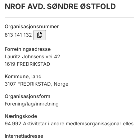
NROF AVD. SØNDRE ØSTFOLD
Årsrekneskap
Innsending og forseinkingsgebyr
Organisasjonsnummer
813 141 132
Tinglysing
Forretningsadresse
Lauritz Johnsens vei 42
1619
FREDRIKSTAD
Jeger
Betaling og jegeravgiftskort
Kommune, land
3107
FREDRIKSTAD
,
Norge
Ektepaktrettleiaren
Organisasjonsform
Forening/lag/innretning
Næringskode
Andre tema
94.992
Aktivitetar i andre medlemsorganisasjonar elles
Internettadresse