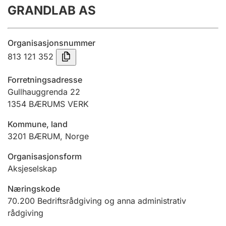
GRANDLAB AS
Årsrekneskap
Innsending og forseinkingsgebyr
Organisasjonsnummer
813 121 352
Tinglysing
Forretningsadresse
Gullhauggrenda 22
1354
BÆRUMS VERK
Jeger
Betaling og jegeravgiftskort
Kommune, land
3201
BÆRUM
,
Norge
Ektepaktrettleiaren
Organisasjonsform
Aksjeselskap
Næringskode
Andre tema
70.200
Bedriftsrådgiving og anna administrativ
rådgiving