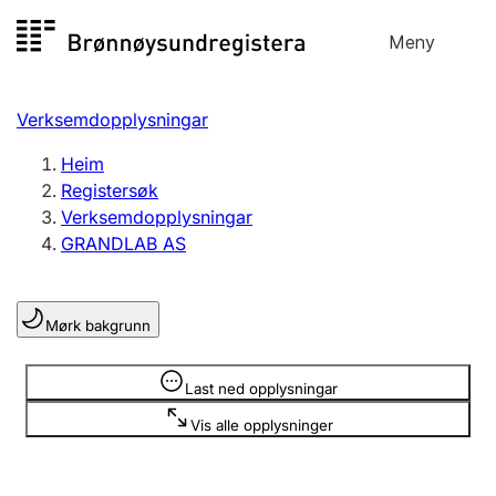
Hopp
Meny
Registersøk
til
Søk
Velg språk
innhald
Verksemdopplysningar
Aksjeselskap
Registrere, endre, slette
Heim
Registersøk
Verksemdopplysningar
Enkeltpersonføretak
GRANDLAB AS
Registrere, endre, slette
Mørk bakgrunn
Lag og foreining
Registrere, endre, slette
Opplysninger er skjult
Last ned opplysningar
Vis alle opplysninger
Fleire organisasjonsformer