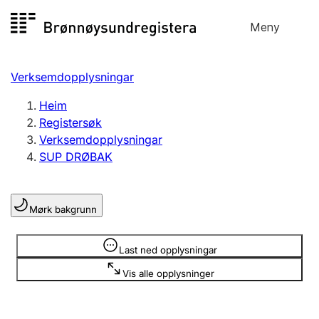
Hopp
Meny
Registersøk
til
Søk
Velg språk
innhald
Verksemdopplysningar
Aksjeselskap
Registrere, endre, slette
Heim
Registersøk
Verksemdopplysningar
Enkeltpersonføretak
SUP DRØBAK
Registrere, endre, slette
Mørk bakgrunn
Lag og foreining
Registrere, endre, slette
Opplysninger er skjult
Last ned opplysningar
Vis alle opplysninger
Fleire organisasjonsformer