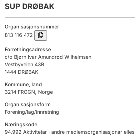
SUP DRØBAK
Årsrekneskap
Innsending og forseinkingsgebyr
Organisasjonsnummer
813 116 472
Tinglysing
Forretningsadresse
c/o Bjørn Ivar Amundrød Wilhelmsen
Vestbyveien 43B
Jeger
1444
DRØBAK
Betaling og jegeravgiftskort
Kommune, land
3214
FROGN
,
Norge
Ektepaktrettleiaren
Organisasjonsform
Forening/lag/innretning
Andre tema
Næringskode
94.992
Aktivitetar i andre medlemsorganisasjonar elles