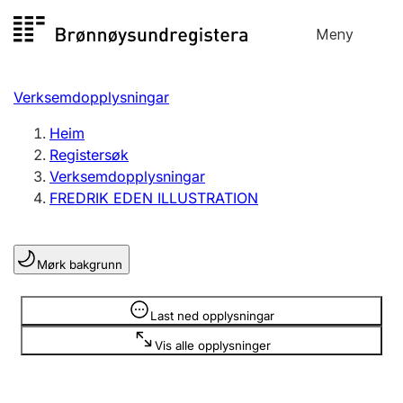
Hopp
Meny
Registersøk
til
Søk
Velg språk
innhald
Verksemdopplysningar
Aksjeselskap
Registrere, endre, slette
Heim
Registersøk
Verksemdopplysningar
Enkeltpersonføretak
FREDRIK EDEN ILLUSTRATION
Registrere, endre, slette
Mørk bakgrunn
Lag og foreining
Registrere, endre, slette
Opplysninger er skjult
Last ned opplysningar
Vis alle opplysninger
Fleire organisasjonsformer