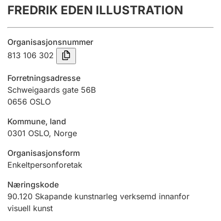
FREDRIK EDEN ILLUSTRATION
Årsrekneskap
Innsending og forseinkingsgebyr
Organisasjonsnummer
813 106 302
Tinglysing
Forretningsadresse
Schweigaards gate 56B
0656
OSLO
Jeger
Betaling og jegeravgiftskort
Kommune, land
0301
OSLO
,
Norge
Ektepaktrettleiaren
Organisasjonsform
Enkeltpersonforetak
Næringskode
Andre tema
90.120
Skapande kunstnarleg verksemd innanfor
visuell kunst