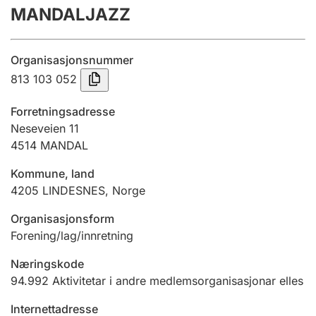
MANDALJAZZ
Årsrekneskap
Innsending og forseinkingsgebyr
Organisasjonsnummer
813 103 052
Tinglysing
Forretningsadresse
Neseveien 11
4514
MANDAL
Jeger
Betaling og jegeravgiftskort
Kommune, land
4205
LINDESNES
,
Norge
Ektepaktrettleiaren
Organisasjonsform
Forening/lag/innretning
Næringskode
Andre tema
94.992
Aktivitetar i andre medlemsorganisasjonar elles
Internettadresse