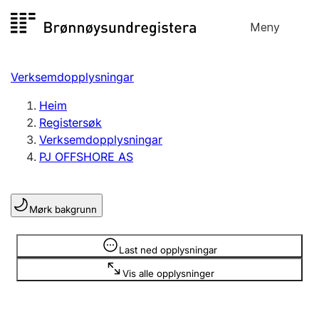
Hopp
Meny
Registersøk
til
Søk
Velg språk
innhald
Verksemdopplysningar
Aksjeselskap
Registrere, endre, slette
Heim
Registersøk
Verksemdopplysningar
Enkeltpersonføretak
PJ OFFSHORE AS
Registrere, endre, slette
Mørk bakgrunn
Lag og foreining
Registrere, endre, slette
Opplysninger er skjult
Last ned opplysningar
Vis alle opplysninger
Fleire organisasjonsformer