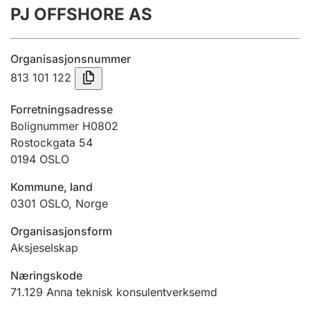
PJ OFFSHORE AS
Årsrekneskap
Innsending og forseinkingsgebyr
Organisasjonsnummer
813 101 122
Tinglysing
Forretningsadresse
Bolignummer H0802
Rostockgata 54
Jeger
0194
OSLO
Betaling og jegeravgiftskort
Kommune, land
0301
OSLO
,
Norge
Ektepaktrettleiaren
Organisasjonsform
Aksjeselskap
Andre tema
Næringskode
71.129
Anna teknisk konsulentverksemd