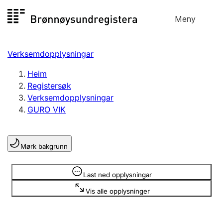
Hopp
Meny
Registersøk
til
Søk
Velg språk
innhald
Verksemdopplysningar
Aksjeselskap
Registrere, endre, slette
Heim
Registersøk
Verksemdopplysningar
Enkeltpersonføretak
GURO VIK
Registrere, endre, slette
Mørk bakgrunn
Lag og foreining
Registrere, endre, slette
Opplysninger er skjult
Last ned opplysningar
Vis alle opplysninger
Fleire organisasjonsformer