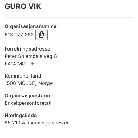
GURO VIK
Årsrekneskap
Innsending og forseinkingsgebyr
Organisasjonsnummer
813 077 582
Tinglysing
Forretningsadresse
Peter Solemdals veg 8
6414
MOLDE
Jeger
Betaling og jegeravgiftskort
Kommune, land
1506
MOLDE
,
Norge
Ektepaktrettleiaren
Organisasjonsform
Enkeltpersonforetak
Næringskode
Andre tema
86.210
Allmennlegetenester