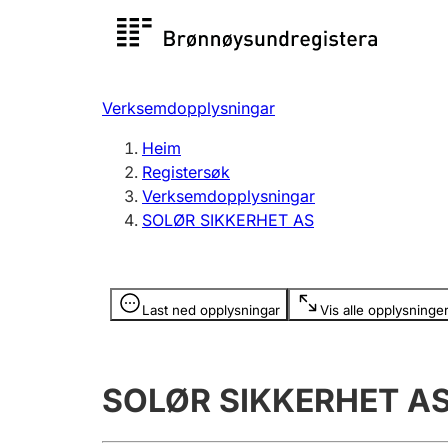
Registersøk
Aksjesel
Registrer
Verksemdopplysningar
Lag og foreining
Fleire
Heim
Registrere, endre, slette
organisa
Registersøk
Verksemdopplysningar
SOLØR SIKKERHET AS
Tinglysing
Jeger
Betaling 
Opplysninger er skjult
Last ned opplysningar
Vis alle opplysninge
Andre tema
SOLØR SIKKERHET A