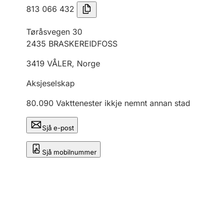
813 066 432
Tøråsvegen 30
2435
BRASKEREIDFOSS
3419
VÅLER
,
Norge
Aksjeselskap
80.090
Vakttenester ikkje nemnt annan stad
Sjå e-post
Sjå mobilnummer