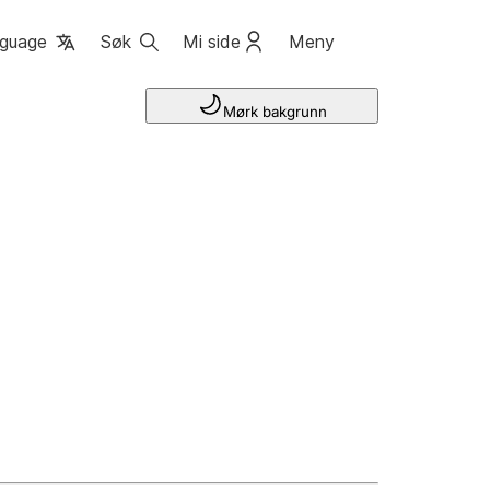
guage
Søk
Mi side
Meny
Mørk bakgrunn