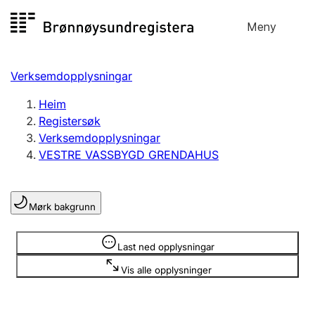
Hopp
Meny
Registersøk
til
Søk
Velg språk
innhald
Verksemdopplysningar
Aksjeselskap
Registrere, endre, slette
Heim
Registersøk
Verksemdopplysningar
Enkeltpersonføretak
VESTRE VASSBYGD GRENDAHUS
Registrere, endre, slette
Mørk bakgrunn
Lag og foreining
Registrere, endre, slette
Opplysninger er skjult
Last ned opplysningar
Vis alle opplysninger
Fleire organisasjonsformer