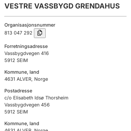
VESTRE VASSBYGD GRENDAHUS
Årsrekneskap
Innsending og forseinkingsgebyr
Organisasjonsnummer
813 047 292
Tinglysing
Forretningsadresse
Vassbygdvegen 416
5912
SEIM
Jeger
Betaling og jegeravgiftskort
Kommune, land
4631
ALVER
,
Norge
Ektepaktrettleiaren
Postadresse
c/o Elisabeth Idsø Thorsheim
Vassbygdvegen 456
5912
SEIM
Andre tema
Kommune, land
4631
ALVER
,
Norge